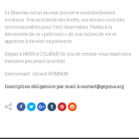
Le
Blaireau
est
un
animal
discret
et
essentiellement
nocturne. Vrai architecte des forêts, ses terriers sont très
reconnaissables
pour
l’œil
observateur.
Partez
à
la
découverte de ce « petit ours », de son milieu de vie et
apprenez à déceler sa présence.
Départ à 14H00 à COLMAR (le lieu de rendez-vous exact sera
transmis peu avant la sortie)
Intervenant : Gérard HOMMAY
Inscription obligatoire par mail à contact@gepma.org