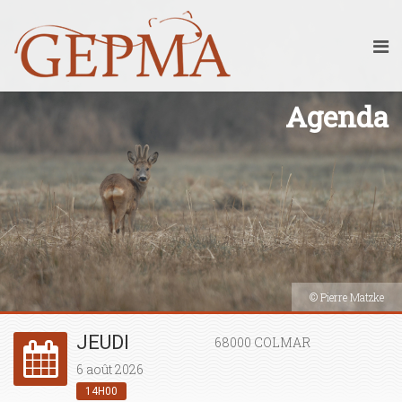
Agenda
© Pierre Matzke
JEUDI
68000 COLMAR
6 août 2026
14H00