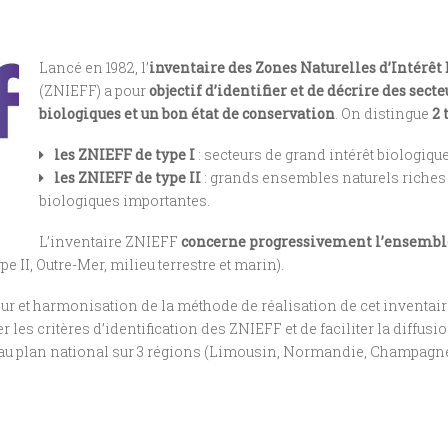
Lancé en 1982, l’
inventaire des Zones Naturelles d’Intérêt 
(ZNIEFF) a pour
objectif d’identifier et de décrire des sect
biologiques et un bon état de conservation
. On distingue
2 
les ZNIEFF de type I
: secteurs de grand intérêt biologiqu
les ZNIEFF de type II
: grands ensembles naturels riches e
biologiques importantes.
L’inventaire ZNIEFF
concerne progressivement l’ensemble 
ype II, Outre-Mer, milieu terrestre et marin).
ur et harmonisation de la méthode de réalisation de cet inventaire
les critères d’identification des ZNIEFF et de faciliter la diffusi
 au plan national sur 3 régions (Limousin, Normandie, Champagn