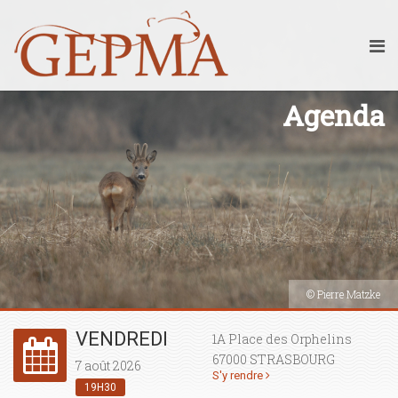
Agenda
© Pierre Matzke
VENDREDI
1A Place des Orphelins
67000 STRASBOURG
7 août 2026
S'y rendre
19H30