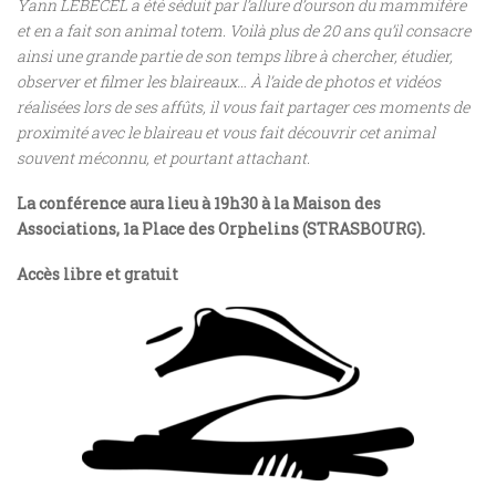
Yann LEBECEL a été séduit par l’allure d’ourson du mammifère
et en a fait son animal totem. Voilà plus de 20 ans qu’il consacre
ainsi une grande partie de son temps libre à chercher, étudier,
observer et filmer les blaireaux… À l’aide de photos et vidéos
réalisées lors de ses affûts, il vous fait partager ces moments de
proximité avec le blaireau et vous fait découvrir cet animal
souvent méconnu, et pourtant attachant.
La conférence aura lieu à 19h30 à la Maison des
Associations, 1a Place des Orphelins (STRASBOURG).
Accès libre et gratuit