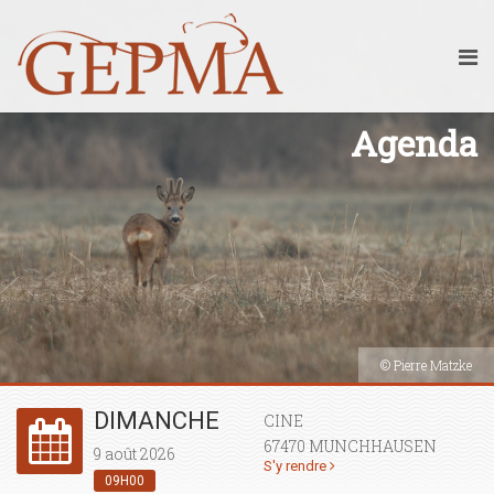
Agenda
© Pierre Matzke
DIMANCHE
CINE
67470 MUNCHHAUSEN
9 août 2026
S'y rendre
09H00