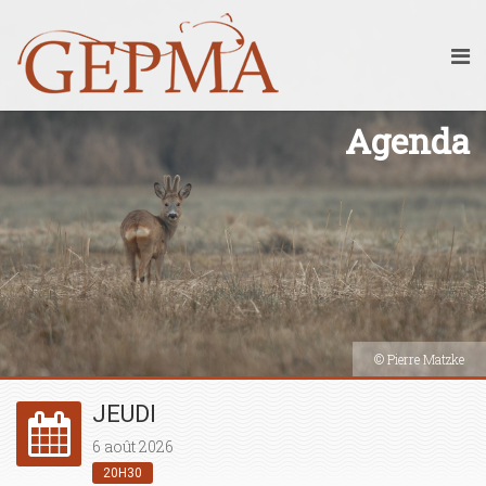
Agenda
© Pierre Matzke
JEUDI
6 août 2026
20H30