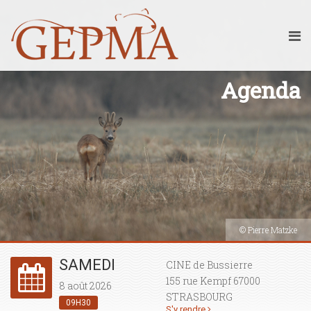
Agenda
© Pierre Matzke
SAMEDI
CINE de Bussierre
155 rue Kempf 67000
8 août 2026
STRASBOURG
09H30
S'y rendre