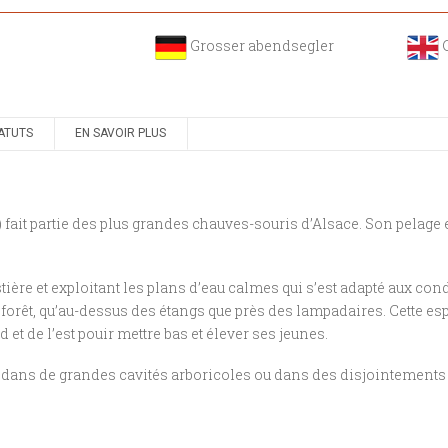
Grosser abendsegler
ATUTS
EN SAVOIR PLUS
) fait partie des plus grandes chauves-souris d’Alsace. Son pelage 
ière et exploitant les plans d’eau calmes qui s’est adapté aux cond
forêt, qu’au-dessus des étangs que près des lampadaires. Cette esp
et de l’est pouir mettre bas et élever ses jeunes.
e dans de grandes cavités arboricoles ou dans des disjointements