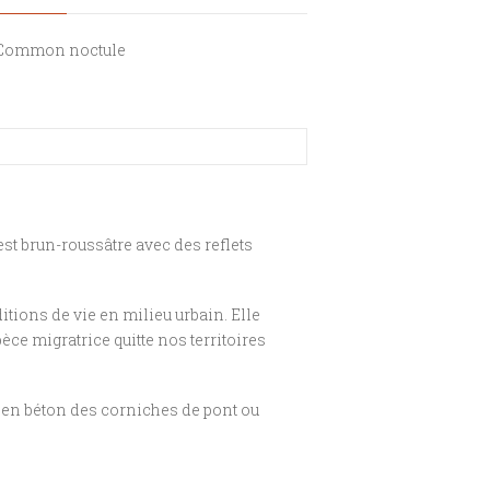
Common noctule
est brun-roussâtre avec des reflets
itions de vie en milieu urbain. Elle
èce migratrice quitte nos territoires
 en béton des corniches de pont ou