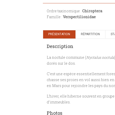
Ordre taxinomique :
Chiroptera
Famille :
Verspertilionidae
PRÉSENTATION
RÉPARTITION
ST
Description
La noctule commune (
Nyctalus noctula
dorés sur le dos.
C’est une espèce essentiellement forest
chasse ses proies en vol aussi bien en 
en Mars pour rejoindre les pays du nord 
L’hiver, elle hiberne souvent en group
d’immeubles.
Photos