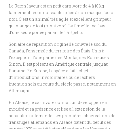
Le Raton laveur est un petit carnivore de 4 à 10 kg
facilement reconnaissable grâce à son masque facial
noir. C’est un animal très agile et excellent grimpeur
qui mange de tout (omnivore). La femelle met bas
d’une seule portée par an de 1 à 9 petits.
Son aire de répartition originelle couvre le sud du
Canada, l’ensemble du territoire des États-Unis à
l’exception d’une partie des Montagnes Rocheuses.
Sinon, il est présent en Amérique centrale jusqu’au
Panama. En Europe, l’espèce a fait l’objet
d’introductions involontaires ou de lâchers
intentionnels au cours du siècle passé, notamment en
Allemagne.
En Alsace, le carnivore connaît un développement
modéré et sa présence est liée à l’extension de la
population allemande. Les premières observations de
transfuges allemands en Alsace datent du début des
années 1970 et ont été signalées dans les Vosges du