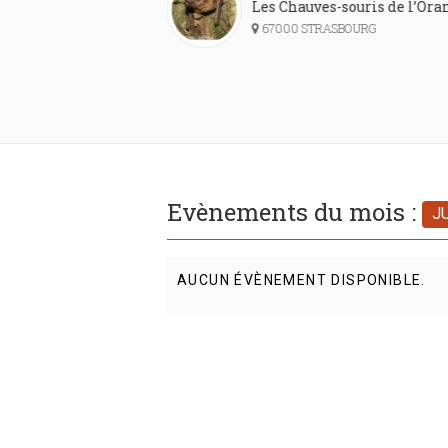
re 15/12/26 : Faune et
Les Chauves-souris de l’Ora
es chauves-souris
67000 STRASBOURG
Evènements du mois :
J
AUCUN ÉVÈNEMENT DISPONIBLE.