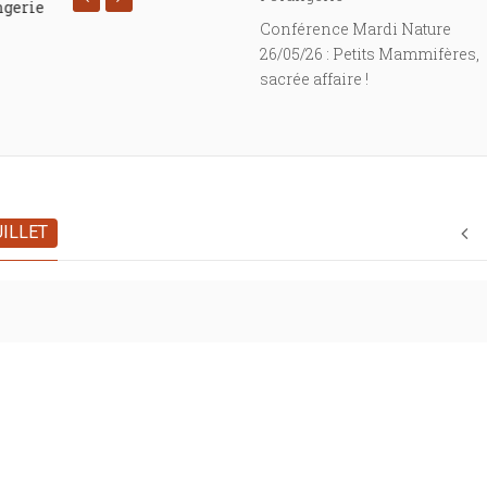
ngerie
Nuit européenne de la Chauve-sou
Conférence Mardi Nature
SELESTAT
26/05/26 : Petits Mammifères,
67600 SELESTAT
sacrée affaire !
UILLET