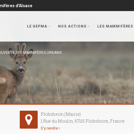
mifères d'Alsace
LE GEPMA
NOS ACTIONS
LES MAMMIFÈRES
OUVERTE DES MAMMIFÈRES URBAINS
Plobsheim (Mairie)
1 Rue du Moulin, 67115 Plobsheim, France
S'y rendre