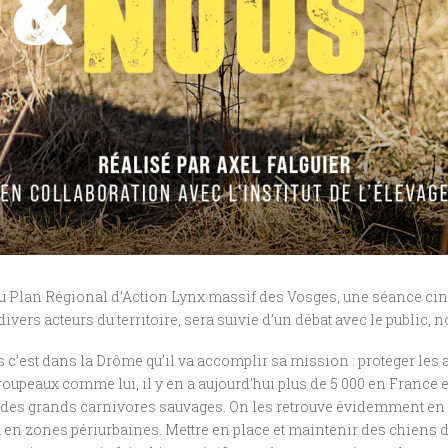
 Plan Régional d’Action Lynx massif des Vosges, une séance ciné-
vers acteurs du territoire, sera suivie d’un débat avec le public, n
ais c’est dans la Drôme qu’il va accomplir sa mission : protéger le
troupeaux comme lui, il y en a aujourd’hui plus de 5 000 en Franc
 des grands carnivores sauvages. On les retrouve évidemment en
 en zones périurbaines. Mettre en place et maintenir des chiens de