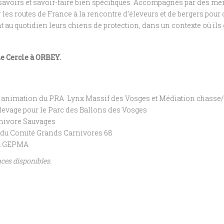
voirs et savoir-faire bien spécifiques. Accompagnés par des mem
sur les routes de France à la rencontre d’éleveurs et de bergers po
nt au quotidien leurs chiens de protection, dans un contexte où ils
e Cercle à ORBEY.
 animation du PRA Lynx Massif des Vosges et Médiation chasse
evage pour le Parc des Ballons des Vosges
rnivore Sauvages
 du Comité Grands Carnivores 68
au GEPMA
aces disponibles.