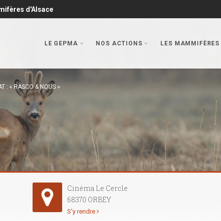
mifères d'Alsace
LE GEPMA
NOS ACTIONS
LES MAMMIFÈRES
T : « RASCO & NOUS »
Cinéma Le Cercle
68370 ORBEY
S'y rendre