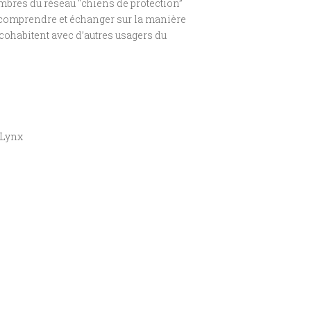
bres du réseau “chiens de protection”
ur comprendre et échanger sur la manière
 cohabitent avec d’autres usagers du
/Lynx