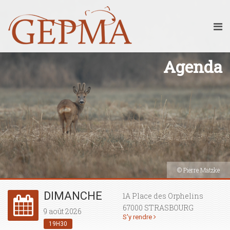
Agenda
© Pierre Matzke
DIMANCHE
1A Place des Orphelins
67000 STRASBOURG
9 août 2026
S'y rendre
19H30