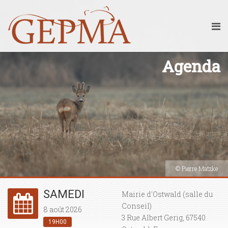
Agenda
© Pierre Matzke
SAMEDI
Mairie d'Ostwald (salle du
Conseil)
8 août 2026
3 Rue Albert Gerig, 67540
19H00