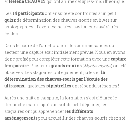
et
Hélène CHAUVIN
qui ont animé cet après-midi théorique.
Les
14 participants
ont ensuite été confrontés à un petit
quizz
de détermination des chauves-souris en hiver sur
photographies… l’exercice ne s’est pas toujours avéré très
évident !
Dans le cadre de l’amélioration des connaissances du
secteur, une capture était initialement prévue. Nous en avons
donc profité pour compléter cette formation avec une
capture
temporaire
. Plusieurs
grands murins
(
Myotis myotis
) ont été
observés. Les stagiaires ont également pu tester
la
détermination des chauves-souris par l’écoute des
ultrasons
… quelques
pipistrelles
ont répondu présentes !
Après une nuit en camping, la formation s’est clôturée le
dimanche matin : après un solide petit déjeuner, les
stagiaires ont pu appréhender l
es différents
aménagements
pour accueillir des chauves-souris chez soi.